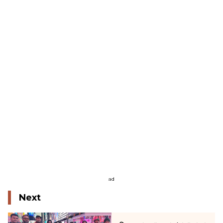
ad
Next